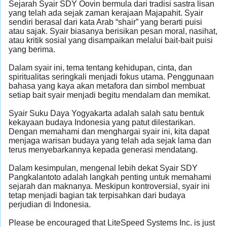
Sejarah Syair SDY Oovin bermula dari tradisi sastra lisan
yang telah ada sejak zaman kerajaan Majapahit. Syair
sendiri berasal dari kata Arab “shair” yang berarti puisi
atau sajak. Syair biasanya berisikan pesan moral, nasihat,
atau kritik sosial yang disampaikan melalui bait-bait puisi
yang berima.
Dalam syair ini, tema tentang kehidupan, cinta, dan
spiritualitas seringkali menjadi fokus utama. Penggunaan
bahasa yang kaya akan metafora dan simbol membuat
setiap bait syair menjadi begitu mendalam dan memikat.
Syair Suku Daya Yogyakarta adalah salah satu bentuk
kekayaan budaya Indonesia yang patut dilestarikan.
Dengan memahami dan menghargai syair ini, kita dapat
menjaga warisan budaya yang telah ada sejak lama dan
terus menyebarkannya kepada generasi mendatang.
Dalam kesimpulan, mengenal lebih dekat Syair SDY
Pangkalantoto adalah langkah penting untuk memahami
sejarah dan maknanya. Meskipun kontroversial, syair ini
tetap menjadi bagian tak terpisahkan dari budaya
perjudian di Indonesia.
Please be encouraged that LiteSpeed Systems Inc. is just