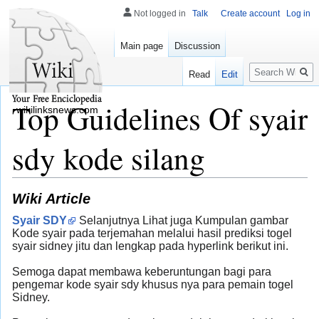
Not logged in
Talk
Create account
Log in
Main page
Discussion
Search
Read
Edit
Top Guidelines Of syair
wikilinksnews.com
sdy kode silang
Wiki Article
Syair SDY
Selanjutnya Lihat juga Kumpulan gambar
Kode syair pada terjemahan melalui hasil prediksi togel
syair sidney jitu dan lengkap pada hyperlink berikut ini.
Semoga dapat membawa keberuntungan bagi para
pengemar kode syair sdy khusus nya para pemain togel
Sidney.