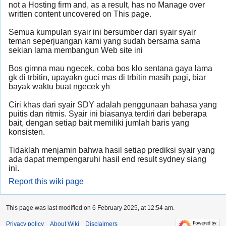
not a Hosting firm and, as a result, has no Manage over
written content uncovered on This page.
Semua kumpulan syair ini bersumber dari syair syair
teman seperjuangan kami yang sudah bersama sama
sekian lama membangun Web site ini
Bos gimna mau ngecek, coba bos klo sentana gaya lama
gk di trbitin, upayakn guci mas di trbitin masih pagi, biar
bayak waktu buat ngecek yh
Ciri khas dari syair SDY adalah penggunaan bahasa yang
puitis dan ritmis. Syair ini biasanya terdiri dari beberapa
bait, dengan setiap bait memiliki jumlah baris yang
konsisten.
Tidaklah menjamin bahwa hasil setiap prediksi syair yang
ada dapat mempengaruhi hasil end result sydney siang
ini.
Report this wiki page
This page was last modified on 6 February 2025, at 12:54 am.
Privacy policy
About Wiki
Disclaimers